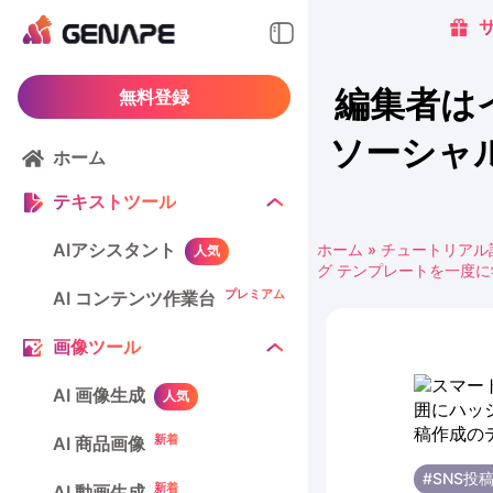
編集者は
無料登録
ソーシャ
ホーム
テキストツール
AIアシスタント
ホーム
»
チュートリアル
人気
グ テンプレートを一度に
プレミアム
AI コンテンツ作業台
画像ツール
AI 画像生成
人気
新着
AI 商品画像
#SNS投
新着
AI 動画生成