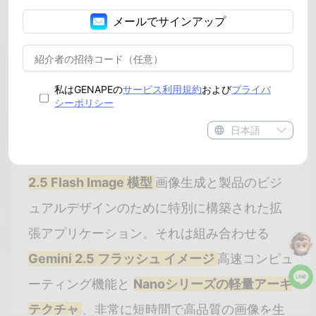
メールでサインアップ
#nano banana gemini
私はGENAPEの
サービス利用規約
および
プライバ
目次
シーポリシー
日本語
ナノバナナ
Googleの最新のものです
Gemini
2.5 Flash Image 模型
画像生成と製品のビジ
ュアルデザインのために特別に構築された拡
張アプリケーション。それは組み合わせる
Gemini 2.5 フラッシュ イメージ
高速コンピュ
ーティング機能と
Nanoシリーズの軽量アーキ
テクチャ
、非常に短時間で高品質の画像を生