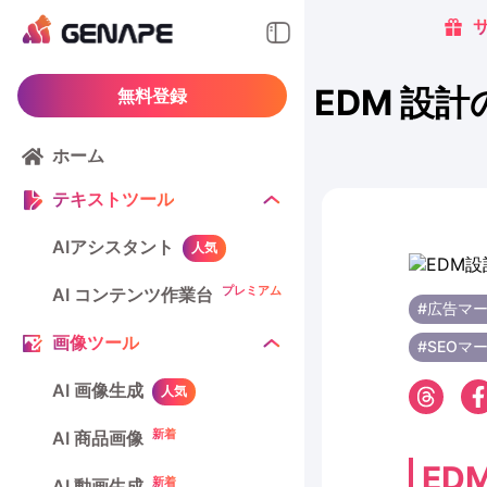
EDM 設計
無料登録
ホーム
テキストツール
AIアシスタント
人気
プレミアム
AI コンテンツ作業台
#広告マ
画像ツール
#SEOマ
AI 画像生成
人気
新着
AI 商品画像
ED
新着
AI 動画生成