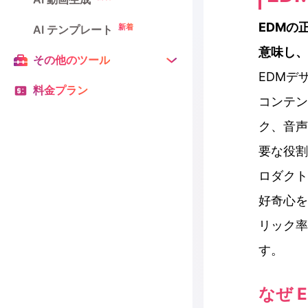
EDMの正
新着
AI テンプレート
意味し、
その他のツール
EDMデ
料金プラン
コンテン
ク、音声
要な役割
ロダクト
好奇心を
リック率
す。
なぜ 