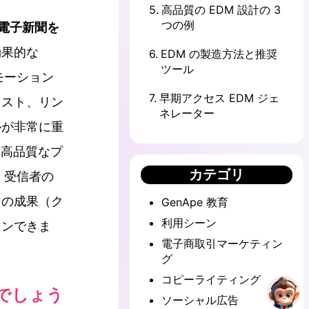
5
.
高品質の EDM 設計の 3
つの例
ルと電子新聞を
効果的な
6
.
EDM の製造方法と推奨
ツール
モーション
7
.
早期アクセス EDM ジェ
キスト、リン
ネレーター
ルが非常に重
た高品質なプ
カテゴリ
、受信者の
ンの成果（ク
GenApe 教育
利用シーン
インできま
電子商取引マーケティン
グ
コピーライティング
のでしょう
ソーシャル広告