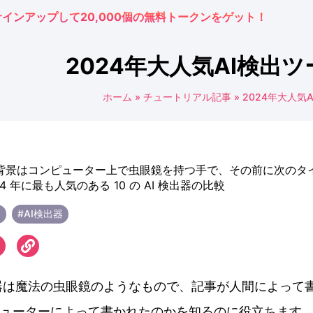
サインアップして20,000個の無料トークンをゲット！
2024年大人気AI検出ツ
ホーム
»
チュートリアル記事
»
2024年大人気
器
#AI検出器
出器は魔法の虫眼鏡のようなもので、記事が人間によって
ューターによって書かれたのかを知るのに役立ちます