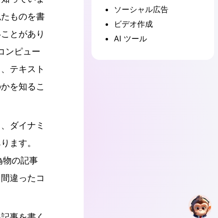
ソーシャル広告
似たものを書
ビデオ作成
いことがあり
AI ツール
コンピュー
て、テキスト
のかを知るこ
も、ダイナミ
あります。
偽物の記事
、間違ったコ
い記事を書く