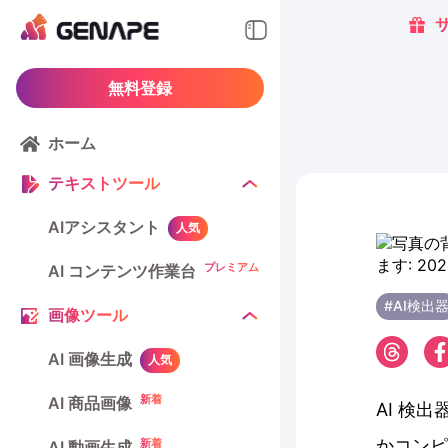
無料登録
ホーム
テキストツール
AIアシスタント
人気
プレミアム
AI コンテンツ作業台
#AI検出
画像ツール
AI 画像生成
人気
新着
AI 商品画像
AI 検
かコンピ
新着
AI 動画生成