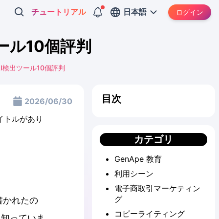
チュートリアル
日本語
ログイン
ール10個評判
AI検出ツール10個評判
目次
2026/06/30
カテゴリ
GenApe 教育
利用シーン
電子商取引マーケティン
グ
書かれたの
コピーライティング
。知っていま