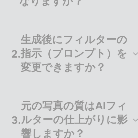
なりますか？
元の解像度に基づいて処理を行い、生成プロセスで
インテリジェントな補強を行うため、鮮明でシャー
生成後にフィルターの
プな出力が保証されます。
指示（プロンプト）を
2
.
変更できますか？
はい、いつでもテキスト指示を微調整して再生成が
可能です。AIフィルターオンラインツールで、納得
元の写真の質はAIフィ
のいくまで理想を追求できます。
ルターの仕上がりに影
3
.
響しますか？