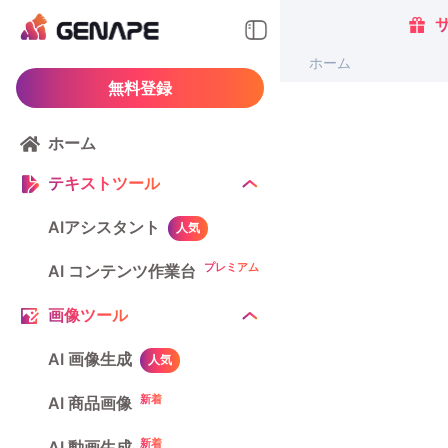
ホーム
無料登録
ホーム
テキストツール
AIアシスタント
人気
プレミアム
AI コンテンツ作業台
画像ツール
AI 画像生成
人気
新着
AI 商品画像
新着
AI 動画生成