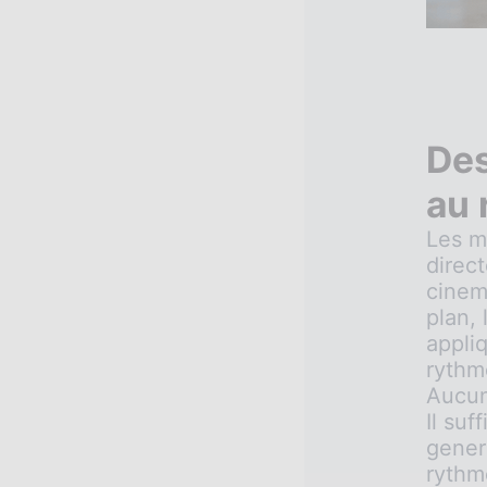
De
au 
Les m
direc
cinema
plan, 
appli
rythm
Aucun
Il suf
gener
rythme