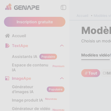
Accueil
Modèles v
Inscription gratuite
Modèl
Accueil
Choisis un modè
TextApe
Modèles vidéo
Assistants IA
Populaire
Espace de contenu
Premium
IA
Tout
M
ImageApe
Panoramique 
Mouvement d
Défilé d
Générateur
Animatio
Populaire
Video ca
d'images IA
Video cul
Nouveau
Image produit IA
Générateur de vidéo
Nouveau