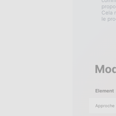
comme
propo
Cela r
le pr
Mod
Element
Approche