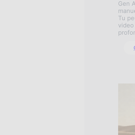
Gen A
manue
Tu pe
video
profo