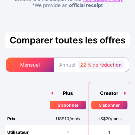
*
We provide an
official receipt
Comparer toutes les offres
Mensuel
Annuel
22 % de réduction
Plus
Creator
S'abonner
S'abonner
Prix
US$
10
/mois
US$
20
/mois
Utilisateur
1
1