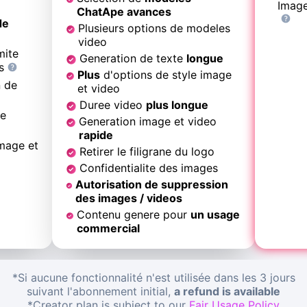
Imag
ChatApe avances
de
Plusieurs options de modeles
video
mite
Generation de texte
longue
s
Plus
d'options de style image
n de
et video
Duree video
plus longue
ge
Generation image et video
rapide
image et
Retirer le filigrane du logo
Confidentialite des images
Autorisation de suppression
des images / videos
Contenu genere pour
un usage
commercial
*
Si aucune fonctionnalité n'est utilisée dans les 3 jours
suivant l'abonnement initial,
a refund is available
*Creator plan is subject to our
Fair Usage Policy