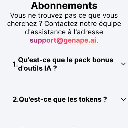
Abonnements
Vous ne trouvez pas ce que vous
cherchez ? Contactez notre équipe
d'assistance à l'adresse
support@genape.ai
.
Qu'est-ce que le pack bonus
1
.
d'outils IA ?
Il s'agit d'un avantage exclusif réservé à nos
abonnés ! Il comprend un guide complet de
GenApe, ainsi que des conseils d'experts pour
2
.
Qu'est-ce que les tokens ?
le combiner avec d'autres
Outils IA
afin de
booster votre productivité et de développer
vos revenus. Maîtrisez les secrets de la
Les tokens sont les crédits déduits lorsque
création d'un workflow hautement efficace et
vous générez du contenu au sein de GenApe.
rentable.