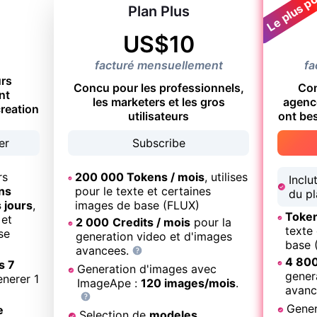
Le plus po
Plan Plus
US$
10
facturé mensuellement
fa
urs
Concu pour les professionnels,
Con
nt
les marketers et les gros
agence
reation
utilisateurs
ont bes
er
Subscribe
rs
200 000 Tokens / mois
, utilises
Inclu
ns
pour le texte et certaines
du pl
 jours
,
images de base (FLUX)
Token
 et
2 000
Credits / mois
pour la
texte
se
generation video et d'images
base 
avancees.
4 80
s 7
Generation d'images avec
gener
enerer 1
ImageApe :
120 images/mois
.
avanc
Gener
e
Selection de
modeles