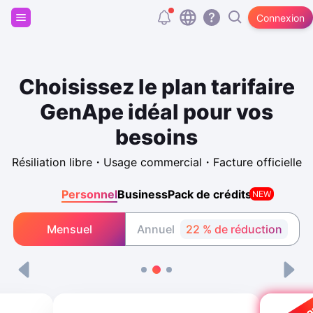
Inscris-toi et reçois 20 000 tokens gratuits
Connexion
Choisissez le plan tarifaire
GenApe idéal pour vos
besoins
Résiliation libre・Usage commercial・Facture officielle
Personnel
Business
Pack de crédits
NEW
Mensuel
Annuel
22 % de réduction