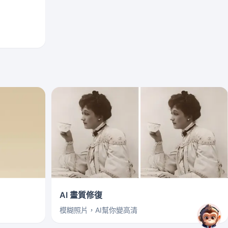
AI 畫質修復
模糊照片，AI幫你變高清