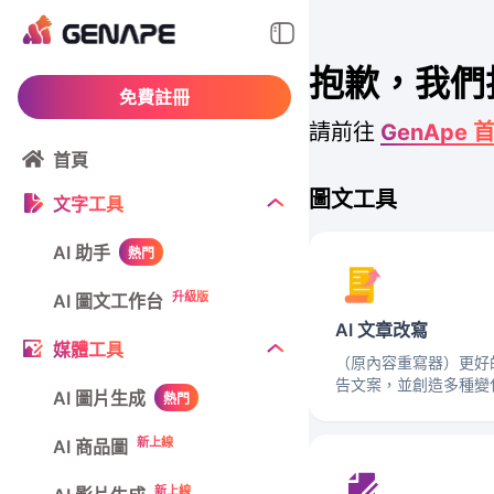
抱歉，我們
免費註冊
請前往
GenApe 
首頁
圖文工具
文字工具
AI 助手
熱門
升級版
AI 圖文工作台
AI 文章改寫
媒體工具
（原內容重寫器）更好
告文案，並創造多種變
AI 圖片生成
熱門
新上線
AI 商品圖
新上線