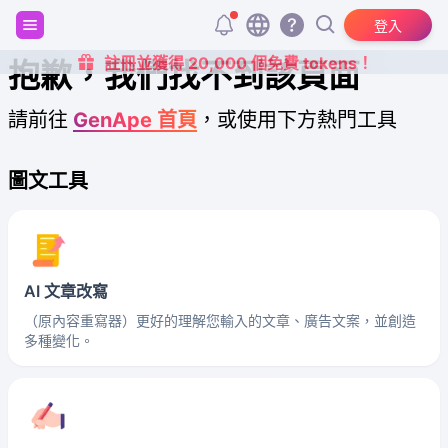
登入
註冊並獲得 20,000 個免費 tokens！
抱歉，我們找不到該頁面
請前往
GenApe 首頁
，或使用下方熱門工具
圖文工具
AI 文章改寫
（原內容重寫器）更好的理解您輸入的文章、廣告文案，並創造
多種變化。