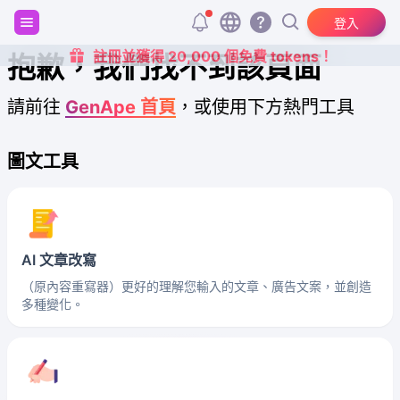
登入
註冊並獲得 20,000 個免費 tokens！
抱歉，我們找不到該頁面
請前往
GenApe 首頁
，或使用下方熱門工具
圖文工具
AI 文章改寫
（原內容重寫器）更好的理解您輸入的文章、廣告文案，並創造
多種變化。