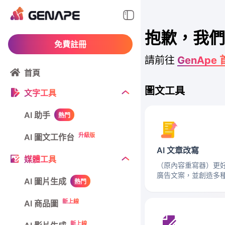
抱歉，我們
免費註冊
請前往
GenApe
首頁
圖文工具
文字工具
AI 助手
熱門
升級版
AI 圖文工作台
AI 文章改寫
媒體工具
（原內容重寫器）更
廣告文案，並創造多
AI 圖片生成
熱門
新上線
AI 商品圖
新上線