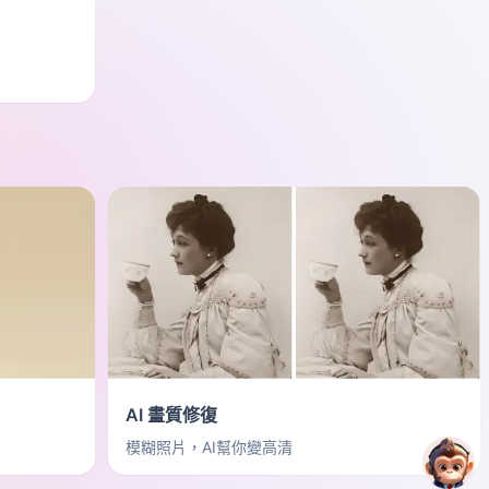
AI 畫質修復
模糊照片，AI幫你變高清