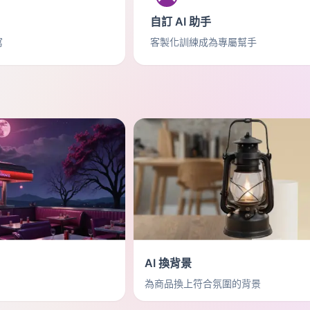
自訂 AI 助手
寫
客製化訓練成為專屬幫手
AI 換背景
為商品換上符合氛圍的背景