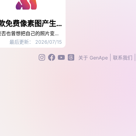
5 款免费像素图产生器！线上工具与 App 一键做出复古点阵画
你是否也曾想把自己的照片变成复古风格的像素画，却苦于找不到好用又免费的工具？其实，现在只要透过线上像素图产生器或手机 App，不用绘图基础，也能一键完成像素化转换。不论是打造个人头像、制作游戏角色，或是设计社群图像，像素风格都是结合创意与怀旧感的好选择。
最后更新： 2026/07/15
关于 GenApe
联系我们