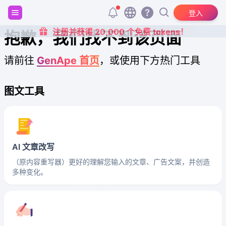
登入
注册并获得 20,000 个免费 tokens！
抱歉，我们找不到该页面
请前往
GenApe 首页
，或使用下方热门工具
图文工具
AI 文章改写
（原内容重写器）更好的理解您输入的文章、广告文案，并创造
多种变化。