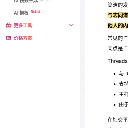
AI 视频生成
简洁的
新上线
AI 模板
与志同道
更多工具
他人的内
价格方案
常见的 T
同点是 T
Threa
与 
支
主
由于
在社交平台