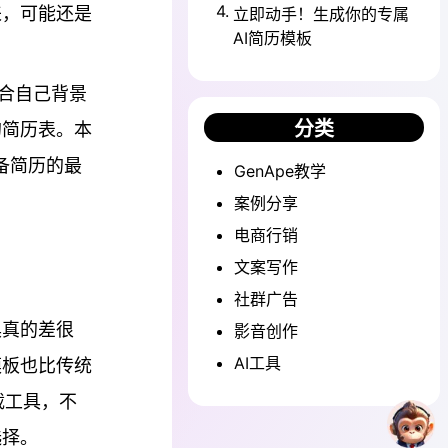
4
.
来，可能还是
立即动手！生成你的专属
AI简历模板
符合自己背景
分类
的简历表。本
准备简历的最
GenApe教学
案例分享
电商行销
文案写作
社群广告
具真的差很
影音创作
AI工具
模板也比传统
载工具，不
选择。