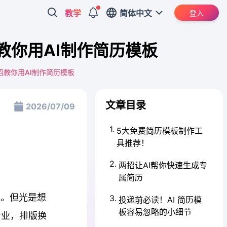
教学
简体中文
登入
教你用AI制作简历模板
招教你用AI制作简历模板
文章目录
2026/07/09
1
.
5大免费简历模板制作工
具推荐！
2
.
两招让AI帮你快速生成专
属简历
到。但光是想
3
.
投递前必读！AI 简历模
板容易忽略的小细节
专业，排版换