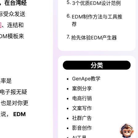
5
.
子报，在台湾经
3个优质EDM设计范例
标受众发送
6
.
EDM制作方法与工具推
荐
图
、连结和
DM模板来
7
.
抢先体验EDM产生器
分类
GenApe教学
换率是
案例分享
，电子报无疑
电商行销
，也是对你更
文案写作
来说，
EDM
社群广告
影音创作
AI工具