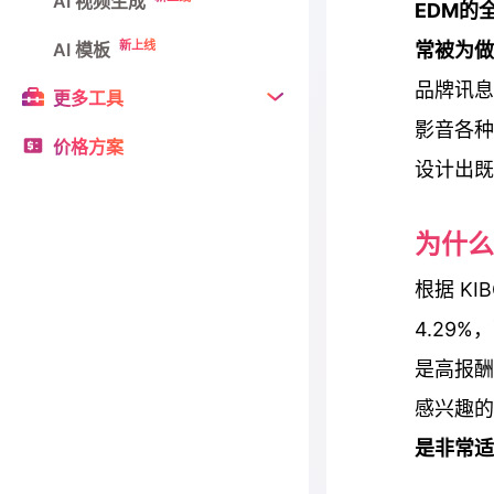
AI 视频生成
EDM的全
新上线
AI 模板
常被为
品牌讯息
更多工具
影音各种
价格方案
设计出既
为什么
根据 KIB
4.29
是高报酬
感兴趣
是非常适