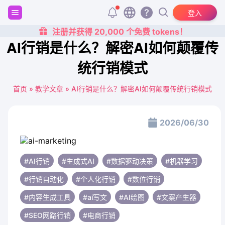
登入
注册并获得 20,000 个免费 tokens！
AI行销是什么？解密AI如何颠覆传
统行销模式
首页
»
教学文章
»
AI行销是什么？解密AI如何颠覆传统行销模式
2026/06/30
#AI行销
#生成式AI
#数据驱动决策
#机器学习
#行销自动化
#个人化行销
#数位行销
#内容生成工具
#ai写文
#AI绘图
#文案产生器
#SEO网路行销
#电商行销