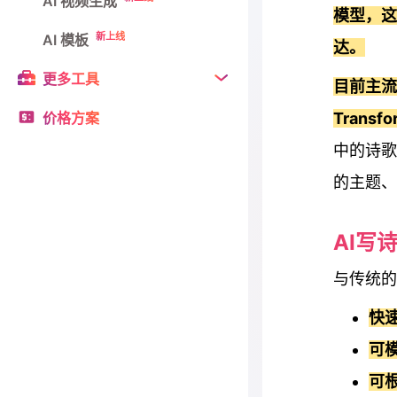
AI 视频生成
模型，这
新上线
AI 模板
达。
更多工具
目前主流的
价格方案
Trans
中的诗歌
的主题、
AI写
与传统的
快
可
可