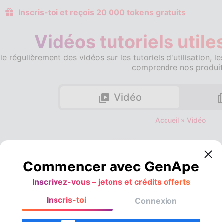
Inscris-toi et reçois 20 000 tokens gratuits
Vidéos tutoriels util
 régulièrement des vidéos sur les tutoriels d'utilisation, l
comprendre nos produit
Vidéo
Accueil
»
Vidéo
s plus récents
Commencer avec GenApe
Inscrivez-vous – jetons et crédits offerts
Inscris-toi
Connexion