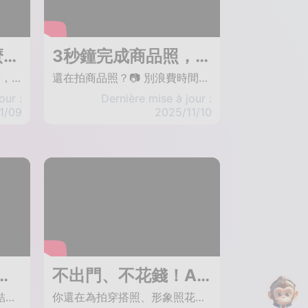
你的 AI 影片為什麼看起來很假？因為少了「這個聲音」。(Seedance 1.5 Pro 實戰)
3秒鐘完成商品照，AI商品照自動生成完美光影與背景
大部分人做 AI 影片只顧畫面，忽略了聲音，結果做出來的東西像個漂亮的塑膠娃娃，一開口就破功。 今天這集不是無聊的軟體操作手冊，我要教你的是「數位造人術」。 不只要讓圖片動起來，我還要教你怎麼用 Audio Prompt (音訊提示詞) 生成帶有「換氣聲」、「口水音」甚至「情緒」的超寫實人聲。 看完這支影片，請把硬碟裡那些啞巴 AI 全部刪掉，重做一遍。 ⚡️ 在這支影片中，你將學到： 皮囊 (The Setup)： 如何生成一張「準備好說話」的完美底圖？(避開新手常犯的 3 個錯誤) 靈魂 (The Soul)： 聲音決定成敗。揭秘如何用 Prompt 控制 AI 的語氣與呼吸。 喚醒 (The Spark)： Lip Sync 對嘴同步的關鍵設定，讓嘴型不再「飄」。 🛠️ 本集用到的工具與指令： 📌 AI 文生圖 https://app.genape.ai/zh-TW/ai-image-generator 📌 AI 商品圖https://app.genape.ai/zh-TW/product-image-generator 📌 AI 生成影片https://app.genape.ai/zh-TW/ai-video-generator 👉 Seedance 1.5 Pro 試用連結： [你的專屬連結] 🧪 影片中示範的 Audio Prompt (聲音咒語)： (建議直接複製使用) "A young Taiwanese girl, whispering, nervous, breathing heavily, background silence." "Professional E-commerce Host, warm tone, proximity effect, clear articulation."
還在拍商品照？📷 別浪費時間！ AI 幫你拍出比實拍更美的成品圖。 輸入一句話，就能自動生成完美光影與背景。 💡 電商人專用 AI 圖片生成器 ✨ 3 秒變品牌感！ 💬 想體驗嗎？ 在留言區傳「AI商品圖」，我們就會把 AI 生成商品圖教學懶人包傳給你~
our :
Dernière mise à jour :
1/09
2025/11/10
感型錄級商品照，再也不用攝影棚！
不出門、不花錢！AI變裝神器你一定要試！
留言「棚拍照」我直接傳連結給你！ 你還在煩惱商品照太陽春？ 沒預算請攝影師？沒有攝影棚？ 用 ChatApe，只要一張白底照＋幾行指令 就能生成像型錄一樣的專業商品照📸✨ 📌 適用場景：✔ 美妝保養 ✔飲料食品 ✔生活雜貨 ✔穿搭配件 不會攝影也能做出「高級感」產品圖片！ 【影片內有完整操作教學】 喜歡影片記得按讚、訂閱我們，跟著GenApe一起用AI工具成長 👉【立即試用ChatApe機器猿】 https://app.genape.ai/zh-TW/chat-ape?tag=YT_20250422 ＝＝＝＝＝＝＝＝＝＝＝＝＝＝＝＝＝＝＝＝＝＝＝＝＝＝＝＝＝＝ 【訂閱頻道按鈕】https://lihi1.com/GKTck 【官網】https://app.genape.ai/zh-tw
你還在為拍穿搭照、形象照花錢、跑攝影棚嗎？ 這支影片教你用 ChatApe，只要一張模特照片， 輸入你想要的髮型＋穿搭風格關鍵字， AI 就能自動幫你生成「百變造型大片」！ 👗 模特不動 → 風格全變 💇‍♀️ 髮型切換：包頭、高馬尾、金髮、短髮都能變 👚 穿搭變身：西裝、T恤、比基尼、禮服一鍵搞定 📸 完全不需要重拍，不用請攝影師、不用出門 📍 留言「變裝」→ 馬上傳連結給你試用！ ＝＝＝＝＝＝＝＝＝＝＝＝＝＝＝＝＝＝＝＝＝＝＝＝＝＝＝＝＝＝ 【訂閱頻道按鈕】https://lihi1.com/GKTck 【官網】https://app.genape.ai/zh-tw