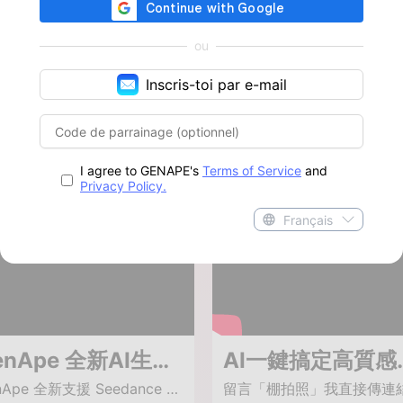
ou
3個 2026 你一定要用AI做影片的理由：一個人就是一支頂級影片團隊！(內含示範教學)
Inscris-toi par e-mail
不用再擔心產品優秀卻拍不出腦中的畫面！這部影片告訴你如何用 AI 輕鬆解決「廉價感」，30 秒內拍出絲滑的百萬級產品運鏡。留言「想要」我把工具傳給你！ 很多品牌主、電商創作者最頭痛的，就是產品明明質感很好，但自己拿手機拍起來卻慘不忍睹...😅 想要拍出「絲滑環繞」或「高級機械臂」的鏡頭，以前要花大錢租攝影棚、買專業搖臂，現在你只需要 GenApe 的 AI 影片模板！ AI運鏡指令：人物保持不動。攝影機視角從右側緩慢水平橫移（Pan/Slide）到左側。保持構圖穩定，展現背景深度感，光影過渡自然，無任何畫面抖動。 在這部影片中，我會分享 3 個你一定要學會用 AI 做影片的原因 00:02 拒絕廉價感！ 00:25 原因一：省時間（AI 運鏡只要 30 秒） 00:52 原因二：省預算（告別攝影棚與昂貴器材） 01:11 原因三：不怕沒靈感（照片直接轉高級運鏡） 01:50 如何獲得這個 AI 工具？ 🚀 想讓影片變高級？ 現在就訂閱頻道，並在下方留言「想要」，我會把這套秘密武器傳送給你！ #AI做影片 #短影音行銷 #GenApe #影片剪輯教學 #電商創業 #低成本行銷 #AI運鏡 #產品攝影 #SEO行銷
Dernière mise à jour :
Dernière mise à j
2026/04/02
2026/0
I agree to GENAPE's
Terms of Service
and
Privacy Policy.
Français
GenApe 全新AI生成影片模型，只要一句話不須任何剪輯技能
AI一鍵搞定高質
GenApe 全新支援 Seedance Lite 與 Seedance Pro —— 只要輸入一句提示詞，不須任何剪輯或設計技能，就能生成高品質短片。 想要自然動作的社群短片？用 Seedance Lite！ 想要高畫質、敘事連貫的品牌影片？用 Seedance Pro！ 你的靈感，AI 幫你變成畫面。 💬 想體驗嗎？ 在留言區傳「AI影片」，我們就會把 AI 生成影片的網址傳給你！ 👉 現在就試試 GenApe 影片生成工具～