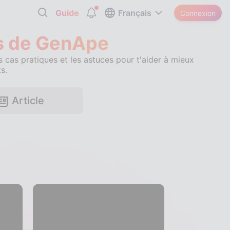
Guide
Français
Connexion
es de GenApe
es cas pratiques et les astuces pour t'aider à mieux
s.
Article