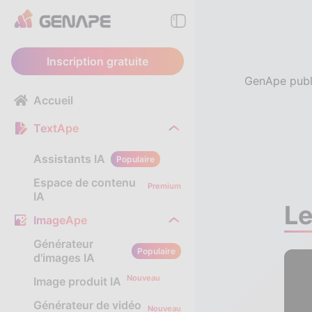
Inscription gratuite
GenApe publie
Accueil
TextApe
Assistants IA
Populaire
Espace de contenu
Premium
IA
Le
ImageApe
Générateur
Populaire
d'images IA
Nouveau
Image produit IA
Générateur de vidéo
Nouveau