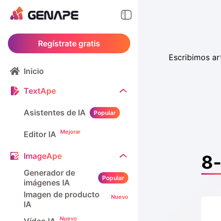
Regístrate gratis
Escribimos ar
Inicio
TextApe
Asistentes de IA
Popular
Mejorar
Editor IA
ImageApe
8-
Generador de
Popular
imágenes IA
Imagen de producto
Nuevo
IA
Nuevo