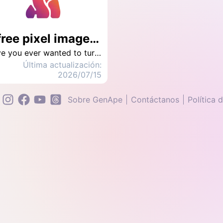
5 free pixel image generators! Online tools and app to create retro dot drawings with one click
Have you ever wanted to turn your photos into retro-style pixel paintings, but you have trouble finding easy-to-use and free tools? In fact, now, as long as you use the online pixel image generator or mobile app, you can complete pixel conversion with one click without drawing basics. Whether it is creating personal avatars, creating game characters, or designing community images, pixel style is a good choice to combine creativity and nostalgia.
Última actualización:
2026/07/15
Sobre GenApe
Contáctanos
Política 