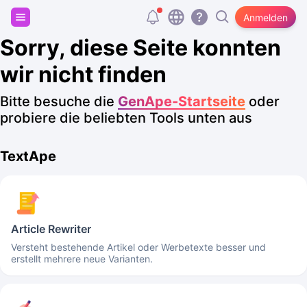
Registriere dich und erhalte 20.000 kostenlose
Anmelden
Tokens!
Sorry, diese Seite konnten
wir nicht finden
Bitte besuche die
GenApe-Startseite
oder
probiere die beliebten Tools unten aus
TextApe
Article Rewriter
Versteht bestehende Artikel oder Werbetexte besser und
erstellt mehrere neue Varianten.