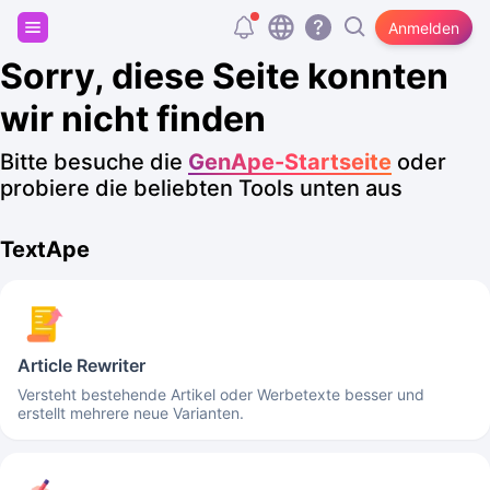
Registriere dich und erhalte 20.000 kostenlose
Anmelden
Tokens!
Sorry, diese Seite konnten
wir nicht finden
Bitte besuche die
GenApe-Startseite
oder
probiere die beliebten Tools unten aus
TextApe
Article Rewriter
Versteht bestehende Artikel oder Werbetexte besser und
erstellt mehrere neue Varianten.