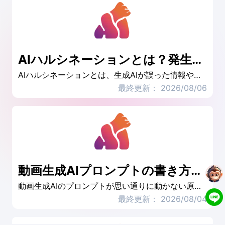
AIハルシネーションとは？発生原因・事例・11の対策を解説
AIハルシネーションとは、生成AIが誤った情報や存在しない内容を、確かな情報であるかのように回答する現象です。本記事では、AIハルシネーションが発生する原因、5つの事例、仕事への影響を解説し、一般ユーザーと企業が実践できる11の対策を紹介します。
最終更新： 2026/08/06
動画生成AIプロンプトの書き方｜コツ・テンプレート・コピペ可能なプロンプト例まとめ
動画生成AIのプロンプトが思い通りに動かない原因は、動作やカメラ、終了状態などの情報不足かもしれません。6要素のテンプレート、テキスト・画像別の書き方、用途別の例文、生成に失敗したときの修正方法まで解説します。
最終更新： 2026/08/04