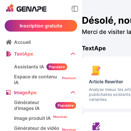
Désolé, no
Inscription gratuite
Merci de visiter l
Accueil
TextApe
TextApe
Assistants IA
Populaire
Espace de contenu
Premium
Article Rewriter
IA
Analyse mieux tes arti
ImageApe
publicitaires existants
variantes.
Générateur
Populaire
d'images IA
Nouveau
Image produit IA
Générateur de vidéo
Nouveau