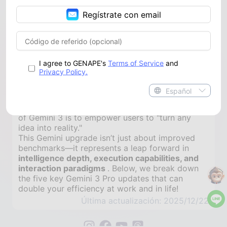
Regístrate con email
I agree to GENAPE's
Terms of Service
and
Privacy Policy.
Gemini 3.0 Launch: What’s New in Google Gemini 3 Pro?
Español
On November 19, 2025, Google officially unveiled its next-generation
Google's CEO clearly stated that the core vision
of Gemini 3 is to empower users to "turn any
idea into reality."
This Gemini upgrade isn’t just about improved
benchmarks—it represents a leap forward in
intelligence depth, execution capabilities, and
interaction paradigms
. Below, we break down
the five key Gemini 3 Pro updates that can
double your efficiency at work and in life!
Última actualización: 2025/12/22