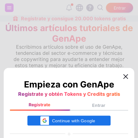
Entrar
Regístrate y consigue 20.000 tokens gratis
Últimos artículos tutoriales de
GenApe
Escribimos artículos sobre el uso de GenApe,
tendencias del sector e-commerce y técnicas
de copywriting para ayudarte a entender mejor
estos temas y mejorar tu eficiencia de trabajo.
Empieza con GenApe
Vídeo
Artículo
Regístrate y obtén Tokens y Credits gratis
Home
»
Artículo
»
gemini 3.0
Regístrate
Entrar
gemini 3.0
o