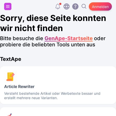
Registriere dich und erhalte 20.000 kostenlose
Anmelden
Tokens!
Sorry, diese Seite konnten
wir nicht finden
Bitte besuche die
GenApe-Startseite
oder
probiere die beliebten Tools unten aus
TextApe
Article Rewriter
Versteht bestehende Artikel oder Werbetexte besser und
erstellt mehrere neue Varianten.