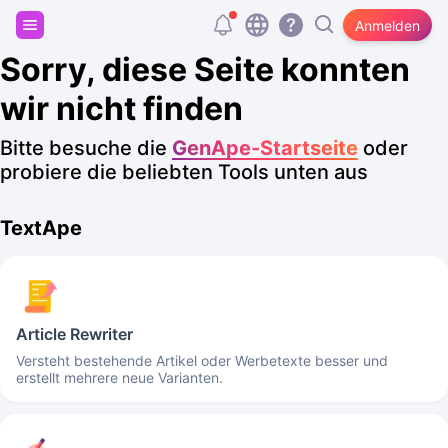
Registriere dich und erhalte 20.000 kostenlose
Anmelden
Tokens!
Sorry, diese Seite konnten
wir nicht finden
Bitte besuche die
GenApe-Startseite
oder
probiere die beliebten Tools unten aus
TextApe
Article Rewriter
Versteht bestehende Artikel oder Werbetexte besser und
erstellt mehrere neue Varianten.